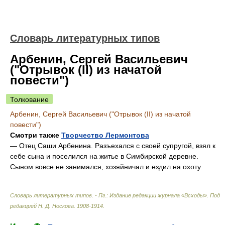
Словарь литературных типов
Арбенин, Сергей Васильевич
("Отрывок (II) из начатой
повести")
Толкование
Арбенин, Сергей Васильевич ("Отрывок (II) из начатой
повести")
Смотри также
Творчество Лермонтова
— Отец Саши Арбенина. Разъехался с своей супругой, взял к
себе сына и поселился на житье в Симбирской деревне.
Сыном вовсе не занимался, хозяйничал и ездил на охоту.
Словарь литературных типов. - Пг.: Издание редакции журнала «Всходы»
.
Под
редакцией Н. Д. Носкова
.
1908-1914
.