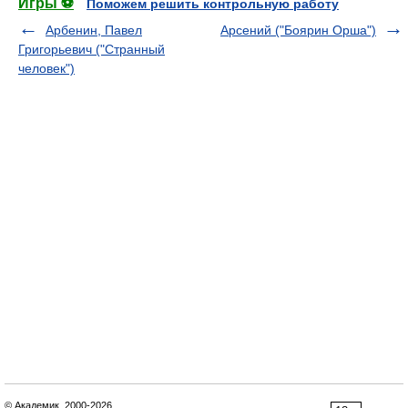
Игры ⚽
Поможем решить контрольную работу
Арбенин, Павел
Арсений ("Боярин Орша")
Григорьевич ("Странный
человек")
© Академик, 2000-2026